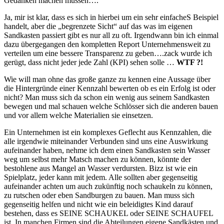
Gedanken machen müssen….
Ja, mir ist klar, dass es sich in hierbei um ein sehr einfacheS Beispiel
handelt, aber die „begrenzete Sicht“ auf das was im eigenen
Sandkasten passiert gibt es nur all zu oft. Irgendwann bin ich einmal
dazu übergegangen den kompletten Report Unternehmensweit zu
verteilen um eine bessere Transparenz zu geben….zack wurde ich
gerügt, dass nicht jeder jede Zahl (KPI) sehen solle …
WTF ?!
Wie will man ohne das große ganze zu kennen eine Aussage über
die Hintergründe einer Kennzahl bewerten ob es ein Erfolg ist oder
nicht? Man muss sich da schon ein wenig aus seinem Sandkasten
bewegen und mal schauen welche Schlösser sich die anderen bauen
und vor allem welche Materialien sie einsetzen.
Ein Unternehmen ist ein komplexes Geflecht aus Kennzahlen, die
alle irgendwie miteinander Verbunden sind uns eine Auswirkung
aufeinander haben, nehme ich dem einen Sandkasten sein Wasser
weg um selbst mehr Matsch machen zu können, könnte der
bestohlene aus Mangel an Wasser verdursten. Bizz ist wie ein
Spielplatz, jeder kann mit jedem. Alle sollten aber gegenseitig
aufeinander achten um auch zukünftig noch schaukeln zu können,
zu rutschen oder eben Sandburgen zu bauen. Man muss sich
gegenseitig helfen und nicht wie ein beleidigtes Kind darauf
bestehen, dass es SEINE SCHAUKEL oder SEINE SCHAUFEL
ist. In manchen Firmen sind die Abteilungen eigene Sandkästen und