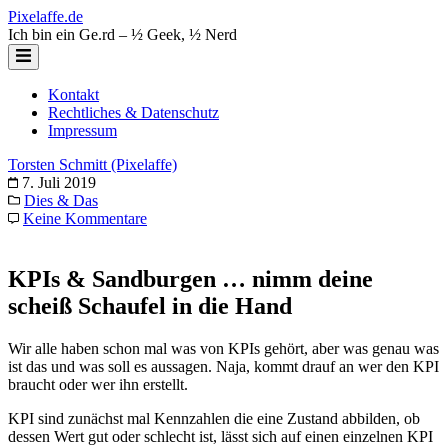
Zum
Pixelaffe.de
Inhalt
Ich bin ein Ge.rd – ½ Geek, ½ Nerd
springen
Kontakt
Rechtliches & Datenschutz
Impressum
Torsten Schmitt (Pixelaffe)
7. Juli 2019
Dies & Das
Keine Kommentare
KPIs & Sandburgen … nimm deine
scheiß Schaufel in die Hand
Wir alle haben schon mal was von KPIs gehört, aber was genau was
ist das und was soll es aussagen. Naja, kommt drauf an wer den KPI
braucht oder wer ihn erstellt.
KPI sind zunächst mal Kennzahlen die eine Zustand abbilden, ob
dessen Wert gut oder schlecht ist, lässt sich auf einen einzelnen KPI