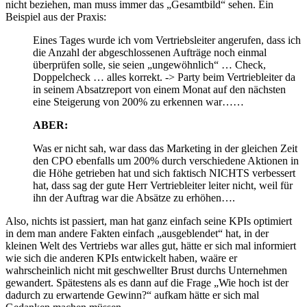
nicht beziehen, man muss immer das „Gesamtbild“ sehen. Ein
Beispiel aus der Praxis:
Eines Tages wurde ich vom Vertriebsleiter angerufen, dass ich
die Anzahl der abgeschlossenen Aufträge noch einmal
überprüfen solle, sie seien „ungewöhnlich“ … Check,
Doppelcheck … alles korrekt. -> Party beim Vertriebleiter da
in seinem Absatzreport von einem Monat auf den nächsten
eine Steigerung von 200% zu erkennen war……
ABER:
Was er nicht sah, war dass das Marketing in der gleichen Zeit
den CPO ebenfalls um 200% durch verschiedene Aktionen in
die Höhe getrieben hat und sich faktisch NICHTS verbessert
hat, dass sag der gute Herr Vertriebleiter leiter nicht, weil für
ihn der Auftrag war die Absätze zu erhöhen….
Also, nichts ist passiert, man hat ganz einfach seine KPIs optimiert
in dem man andere Fakten einfach „ausgeblendet“ hat, in der
kleinen Welt des Vertriebs war alles gut, hätte er sich mal informiert
wie sich die anderen KPIs entwickelt haben, waäre er
wahrscheinlich nicht mit geschwellter Brust durchs Unternehmen
gewandert. Spätestens als es dann auf die Frage „Wie hoch ist der
dadurch zu erwartende Gewinn?“ aufkam hätte er sich mal