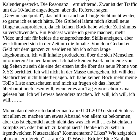
Kalender gesteckt. Die Resonanz – ernüchternd. Zwar ist der Traffic
um das 10-fache angestiegen, aber die Referrer sagen
„Gewinnspielportal“, das hilft mir auch auf lange Sicht nicht weiter,
so gerne ich es auch hätte. Die Grübelei lähmt mich aktuell neue
Dinge auszuprobieren, da ich keinen Bock habe wieder Zeit sinnlos
zu verschwenden. Ein Podcast würde ich gerne machen, mehr
Video und mir für beides die entsprechenden Skills aneignen, aber
wer kümmert sich in der Zeit um die Inhalte. Von dem Gedanken
Geld mit dem ganzen zu verdienen bin ich schon lange
abgekommen, ich will Inhalte produzieren über die sich Menschen
informieren / freuen können. Ich habe keinen Bock mehr eine von
zig Seiten zu sein die eine der ersten ist die über das neue Phone von
XYZ berichtet. Ich will nicht in der Masse untergehen, ich will den
Nachrichten nicht hinterherjagen. Ich habe keinen Bock mehr meine
ToDo Liste anzuschauen und mich zu fragen ob das „heute“
überhaupt noch lesen will, wenn er es am Tag zuvor schon x-mal
gelesen hat. Ich will etwas besonders machen. Ich will, ich will, ich
will……..
Momentan denke ich darüber nach am 01.01.2019 erstmal Schluss
mit allem zu machen um etwas Abstand von allem zu bekommen,
aber das ist eigentlich auch nicht das was ich will…..es ist einfach
kompliziert, oder bin ich zu kompliziert? Denke ich zu sehr in
irgendwelchen Nutzerzahlen? Kommentaren? Likes? Wie zeigt sich
ob man „erfolgreich“ ist, am Geld? Was ist Erfolg? Eine Zahl die