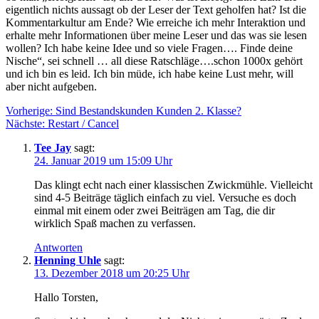
eigentlich nichts aussagt ob der Leser der Text geholfen hat? Ist die
Kommentarkultur am Ende? Wie erreiche ich mehr Interaktion und
erhalte mehr Informationen über meine Leser und das was sie lesen
wollen? Ich habe keine Idee und so viele Fragen…. Finde deine
Nische“, sei schnell … all diese Ratschläge….schon 1000x gehört
und ich bin es leid. Ich bin müde, ich habe keine Lust mehr, will
aber nicht aufgeben.
Beitragsnavigation
Vorherige:
Sind Bestandskunden Kunden 2. Klasse?
Nächste:
Restart / Cancel
Tee Jay
sagt:
24. Januar 2019 um 15:09 Uhr
Das klingt echt nach einer klassischen Zwickmühle. Vielleicht
sind 4-5 Beiträge täglich einfach zu viel. Versuche es doch
einmal mit einem oder zwei Beiträgen am Tag, die dir
wirklich Spaß machen zu verfassen.
Antworten
Henning Uhle
sagt:
13. Dezember 2018 um 20:25 Uhr
Hallo Torsten,