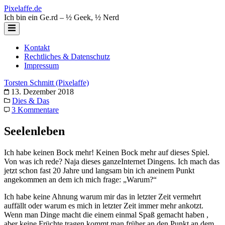
Zum
Pixelaffe.de
Inhalt
Ich bin ein Ge.rd – ½ Geek, ½ Nerd
springen
Kontakt
Rechtliches & Datenschutz
Impressum
Torsten Schmitt (Pixelaffe)
13. Dezember 2018
Dies & Das
3 Kommentare
Seelenleben
Ich habe keinen Bock mehr! Keinen Bock mehr auf dieses Spiel.
Von was ich rede? Naja dieses ganzeInternet Dingens. Ich mach das
jetzt schon fast 20 Jahre und langsam bin ich aneinem Punkt
angekommen an dem ich mich frage: „Warum?“
Ich habe keine Ahnung warum mir das in letzter Zeit vermehrt
auffällt oder warum es mich in letzter Zeit immer mehr ankotzt.
Wenn man Dinge macht die einem einmal Spaß gemacht haben ,
aber keine Früchte tragen kommt man früher an den Punkt an dem