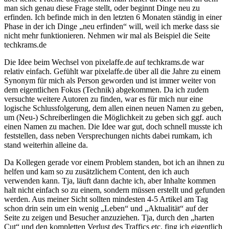
man sich genau diese Frage stellt, oder beginnt Dinge neu zu
erfinden. Ich befinde mich in den letzten 6 Monaten ständig in einer
Phase in der ich Dinge „neu erfinden“ will, weil ich merke dass sie
nicht mehr funktionieren. Nehmen wir mal als Beispiel die Seite
techkrams.de
Die Idee beim Wechsel von pixelaffe.de auf techkrams.de war
relativ einfach. Gefühlt war pixelaffe.de über all die Jahre zu einem
Synonym für mich als Person geworden und ist immer weiter von
dem eigentlichen Fokus (Technik) abgekommen. Da ich zudem
versuchte weitere Autoren zu finden, war es für mich nur eine
logische Schlussfolgerung, dem allen einen neuen Namen zu geben,
um (Neu-) Schreiberlingen die Möglichkeit zu geben sich ggf. auch
einen Namen zu machen. Die Idee war gut, doch schnell musste ich
feststellen, dass neben Versprechungen nichts dabei rumkam, ich
stand weiterhin alleine da.
Da Kollegen gerade vor einem Problem standen, bot ich an ihnen zu
helfen und kam so zu zusätzlichem Content, den ich auch
verwenden kann. Tja, läuft dann dachte ich, aber Inhalte kommen
halt nicht einfach so zu einem, sondern müssen erstellt und gefunden
werden. Aus meiner Sicht sollten mindesten 4-5 Artikel am Tag
schon drin sein um ein wenig „Leben“ und „Aktualität“ auf der
Seite zu zeigen und Besucher anzuziehen. Tja, durch den „harten
Cut“ und den kompletten Verlust des Traffics etc. fing ich eigentlich