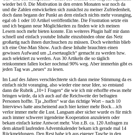
wieder bei 0. Die Motivation in den ersten Monaten war noch da
und die Zahlen entwickelten sich zunächst zu meiner Zufriedenheit,
doch dann begann der Punkt an dem einfach nichts mehr voranging,
egal ob 1 oder 10 Artikel veröffentlichte. Die Frustration setzte ein
und ich begann neue Möglichkeiten zu finden wie ich meinen
Lesern noch mehr bieten konnte. Ein weiteres Plugin half mir dann
schnell und einfach youtube Inhalte einzubinden ohne das Netz
großartig nach ihnen durchsuchen zu müssen. Doch weiterhin blieb
ich eine One-Man Show. Auch diese Inhalte brauchten einen
gewissen Aufwand um „Lesertauglich“ gemacht zu werden bzw.
auch selektiert zu werden. Aus 30 Artikeln die so täglich
reinkommen fallen locker nochmal 90% weg. Aber immerhin gibt es
jeden Tag was „neues“ zu lesen.
Im Lauf des Jahres verschlechterte sich dann meine Stimmung da es
einfach nicht voranging, also wieder eine neue Idee, so entstand
dann die Rubrik „10+1 Fragen“ die wie ich mir erhoffte etwas mehr
bringen würde, da ich auch auf die Reichweite der befragten
Personen hoffte. Tja „hoffen“ war das richtige Wort – nach 10
Interviews hatte anscheinend auch hier keiner mehr Bock…ich
verlor immer mehr die Lust. Langsam aber sicher wurde es für mich
auch immer schwerer irgendeine Kooperation anzuleiern oder
bekam einfach keine Antwort mehr. Von z.B. ca. 120 Anfragen zu
dem aktuell laufenden Adventskalender bekam ich gerade mal 14
Rückmeldungen. Den Rest habe ich aus eigener Tasche in den